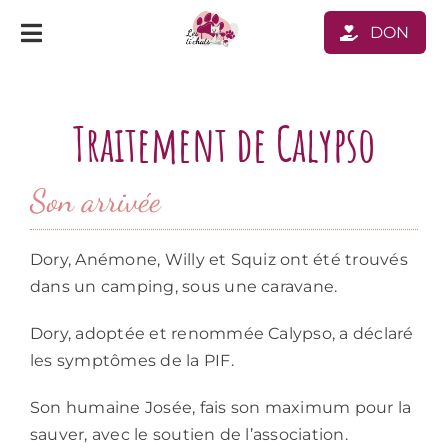
Passer
DON
Toggle
au
Navigation
contenu
Nos chats
Traitement de Calypso
Nous soutenir
Son arrivée
Conseils
Dory, Anémone, Willy et Squiz ont été trouvés
Nous contacter
dans un camping, sous une caravane.
Dory, adoptée et renommée Calypso, a déclaré
Boutique
les symptômes de la PIF.
Son humaine Josée, fais son maximum pour la
sauver, avec le soutien de l’association.